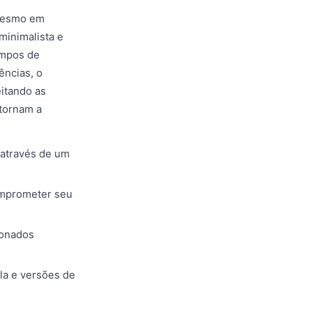
 mesmo em
minimalista e
empos de
ências, o
itando as
 tornam a
 através de um
omprometer seu
ionados
la e versões de