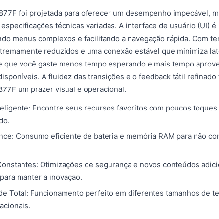
o 877F foi projetada para oferecer um desempenho impecável,
especificações técnicas variadas. A interface de usuário (UI) é 
nando menus complexos e facilitando a navegação rápida. Com t
tremamente reduzidos e uma conexão estável que minimiza lat
nte que você gaste menos tempo esperando e mais tempo aprove
isponíveis. A fluidez das transições e o feedback tátil refinado
877F um prazer visual e operacional.
eligente: Encontre seus recursos favoritos com poucos toques
do.
nce: Consumo eficiente de bateria e memória RAM para não c
Constantes: Otimizações de segurança e novos conteúdos adic
para manter a inovação.
de Total: Funcionamento perfeito em diferentes tamanhos de te
acionais.