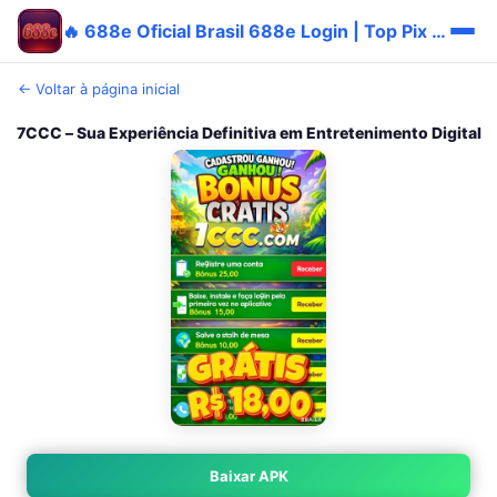
🔥 688e Oficial Brasil 688e Login | Top Pix Prêmio ⭐
← Voltar à página inicial
7CCC – Sua Experiência Definitiva em Entretenimento Digital
Baixar APK