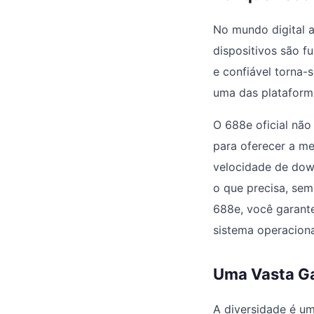
No mundo digital a
dispositivos são f
e confiável torna-
uma das plataforma
O 688e oficial não
para oferecer a me
velocidade de dow
o que precisa, sem
688e, você garante
sistema operaciona
Uma Vasta Ga
A diversidade é u