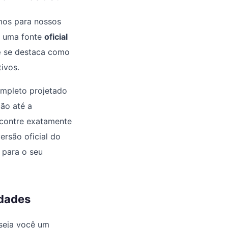
mos para nossos
r uma fonte
oficial
e
se destaca como
ivos.
ompleto projetado
ção até a
ncontre exatamente
rsão oficial do
 para o seu
idades
 seja você um