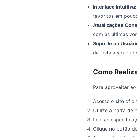
Interface Intuitiva:
favoritos em pouco
Atualizações Cons
com as últimas ve
Suporte ao Usuári
de instalação ou 
Como Realiza
Para aproveitar ao
Acesse o site ofic
Utilize a barra de
Leia as especifica
Clique no botão de