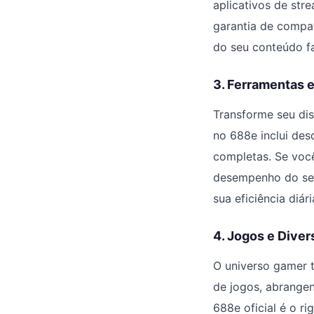
aplicativos de str
garantia de compat
do seu conteúdo f
3. Ferramentas 
Transforme seu dis
no 688e inclui desd
completas. Se você
desempenho do seu
sua eficiência diári
4. Jogos e Diver
O universo gamer 
de jogos, abrangen
688e oficial é o r