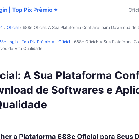
gin | Top Pix Prêmio ⭐
Ofic
 ⭐
›
Oficial
›
688e Oficial: A Sua Plataforma Confiável para Download de 
688e Login | Top Pix Prêmio ⭐
›
Oficial
›
688e Oficial: A Sua Plataforma C
ivos de Alta Qualidade
cial: A Sua Plataforma Conf
nload de Softwares e Apli
Qualidade
lher a Plataforma 688e Oficial para Seus