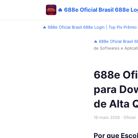
🔥 688e Oficial Brasil 688e Lo
🔥 688e Oficial Brasil 688e Login | Top Pix Prêmio
🔥 688e Oficial Brasil 
de Softwares e Aplicat
688e Ofi
para Dow
de Alta 
16 maio 2026
· Oficial
Por que Esco