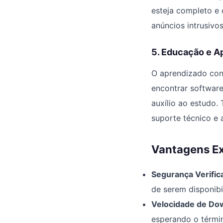
esteja completo e 
anúncios intrusivo
5. Educação e A
O aprendizado cont
encontrar software
auxílio ao estudo.
suporte técnico e 
Vantagens Ex
Segurança Verific
de serem disponibi
Velocidade de Do
esperando o térmi